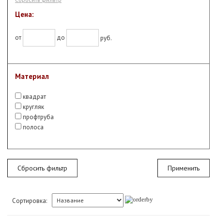
Цена:
от
до
руб.
Материал
квадрат
кругляк
профтруба
полоса
Сбросить фильтр
Сортировка: