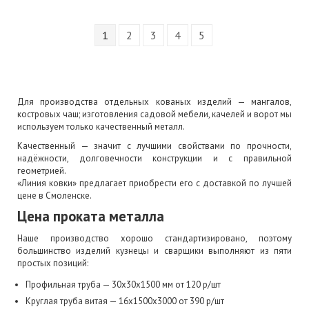
1
2
3
4
5
Для производства отдельных кованых изделий — мангалов,
костровых чаш; изготовления садовой мебели, качелей и ворот мы
используем только качественный металл.
Качественный — значит с лучшими свойствами по прочности,
надёжности, долговечности конструкции и с правильной
геометрией.
«Линия ковки» предлагает приобрести его с доставкой по лучшей
цене в Смоленске.
Цена проката металла
Наше производство хорошо стандартизировано, поэтому
большинство изделий кузнецы и сварщики выполняют из пяти
простых позиций:
Профильная труба — 30х30х1500 мм от 120 р/шт
Круглая труба витая — 16х1500х3000 от 390 р/шт