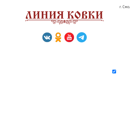
г. См