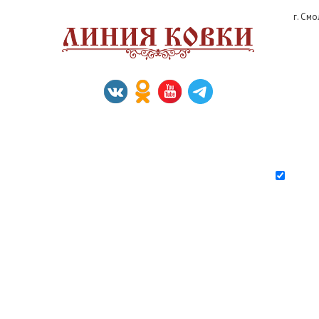
г. См