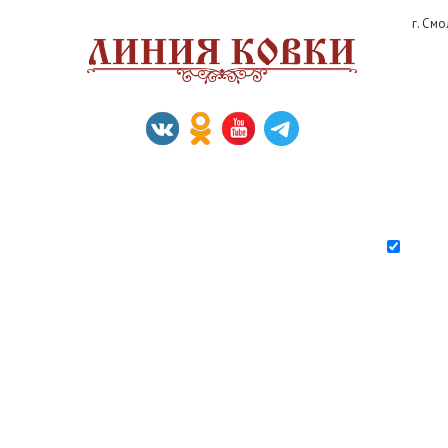
г. См