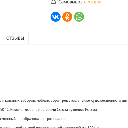
Самовывоз
сегодня
ОТЗЫВЫ
ля кованых заборов, мебели, ворот, решеток, а также художественного лит
+150 °С. Рекомендована мастерами Союза кузнецов России
ен мощный преобразователь ржавчины.
 участки с небольшой поверхностной коррозией до 100 мкм.