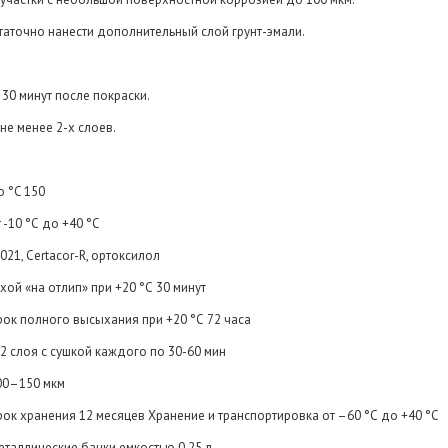
таточно нанести дополнительный слой грунт-эмали.
 30 минут после покраски.
не менее 2-х слоев.
о °C 150
 -10 °С до +40 °С
021, Certacor-R, ортоксилол
ухой «на отлип» при +20 °С 30 минут
рок полного высыхания при +20 °С 72 часа
-2 слоя с сушкой каждого по 30-60 мин
00–150 мкм
рок хранения 12 месяцев Хранение и транспортировка от –60 °С до +40 °С
еталлические банки емкостью 0,25 л