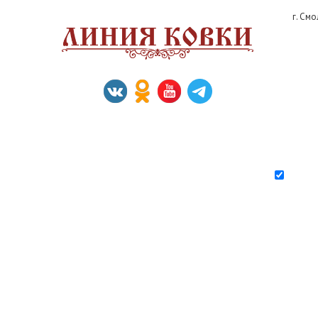
г. См