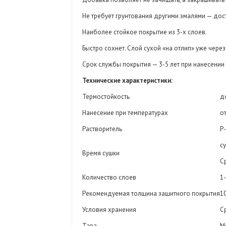
Не требует грунтования другими эмалями — дос
Наиболее стойкое покрытие из 3-х слоев.
Быстро сохнет. Слой сухой «на отлип» уже через
Срок службы покрытия — 3-5 лет при нанесении 
Технические характеристики:
Термостойкость
д
Нанесение при температурах
от
Растворитель
Р-
с
Время сушки
С
Количество слоев
1
Рекомендуемая толщина защитного покрытия
1
Условия хранения
С
Тара
М